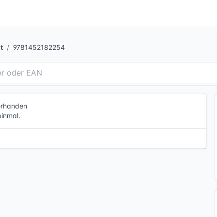
t
9781452182254
vorhanden
einmal.