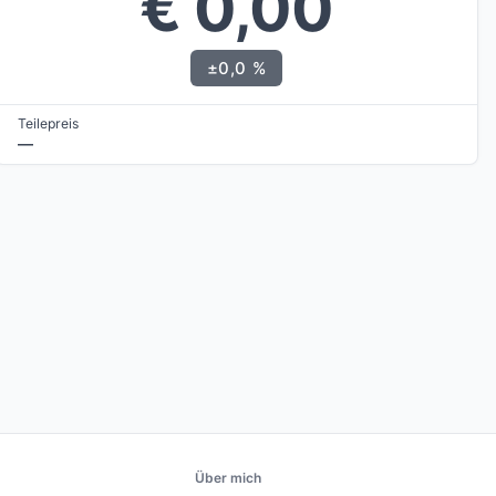
€ 0,00
±0,0 %
Teilepreis
—
Über mich