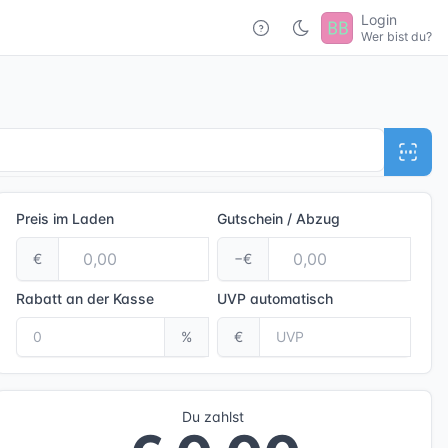
Login
Wer bist du?
Preis im Laden
Gutschein / Abzug
€
−€
Rabatt an der Kasse
UVP
automatisch
%
€
Du zahlst