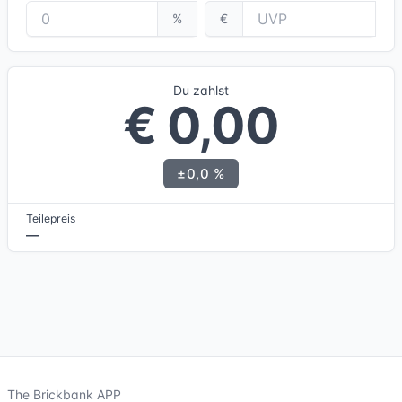
%
€
Du zahlst
€ 0,00
±0,0 %
Teilepreis
—
The Brickbank APP