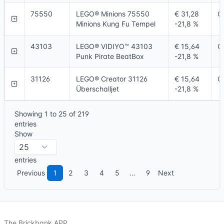
75550
LEGO® Minions 75550
€ 31,28
O
Minions Kung Fu Tempel
-21,8 %
43103
LEGO® VIDIYO™ 43103
€ 15,64
O
Punk Pirate BeatBox
-21,8 %
31126
LEGO® Creator 31126
€ 15,64
O
Überschalljet
-21,8 %
Showing 1 to 25 of 219
entries
Show
entries
Previous
1
2
3
4
5
…
9
Next
The Brickbank APP