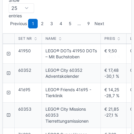
Show
entries
Previous
1
2
3
4
5
…
9
Next
SET NR
NAME
PREIS
L
SET NR
NAME
PREIS
L
41950
LEGO® DOTs 41950 DOTs
€ 9,50
O
– Mit Buchstaben
-52,5 %
60352
LEGO® City 60352
€ 17,48
O
Adventskalender
-30,1 %
41695
LEGO® Friends 41695 -
€ 14,25
O
Tierklinik
-28,7 %
60353
LEGO® City Missions
€ 21,85
O
60353
-27,1 %
Tierrettungsmissionen