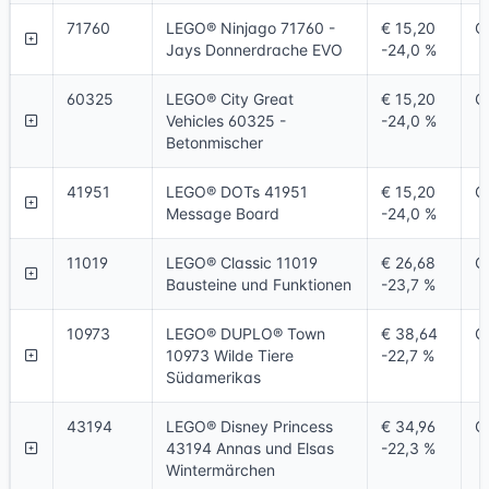
71760
LEGO® Ninjago 71760 -
€ 15,20
O
Jays Donnerdrache EVO
-24,0 %
60325
LEGO® City Great
€ 15,20
O
Vehicles 60325 -
-24,0 %
Betonmischer
41951
LEGO® DOTs 41951
€ 15,20
O
Message Board
-24,0 %
11019
LEGO® Classic 11019
€ 26,68
O
Bausteine und Funktionen
-23,7 %
10973
LEGO® DUPLO® Town
€ 38,64
O
10973 Wilde Tiere
-22,7 %
Südamerikas
43194
LEGO® Disney Princess
€ 34,96
O
43194 Annas und Elsas
-22,3 %
Wintermärchen