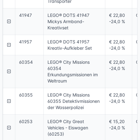
Transporter
41947
LEGO® DOTS 41947
€ 22,80
O
Mickys Armband-
-24,0 %
Kreativset
41957
LEGO® DOTS 41957
€ 22,80
O
Kreativ-Aufkleber Set
-24,0 %
60354
LEGO® City Missions
€ 22,80
O
60354
-24,0 %
Erkundungsmissionen im
Weltraum
60355
LEGO® City Missions
€ 22,80
O
60355 Detektivmissionen
-24,0 %
der Wasserpolizei
60253
LEGO® City Great
€ 15,20
O
Vehicles - Eiswagen
-24,0 %
(60253)