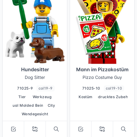
Hundesitter
Mann im Pizzakostüm
Dog Sitter
Pizza Costume Guy
71025-9
col19-9
71025-10
col19-10
Tier
Werkzeug
Kostüm
bedrucktes Zubehör
Dual Molded Beine
City
Wendegesicht