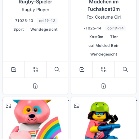
Rugby-Spieler
Mädchen im
Fuchskostüm
Rugby Player
Fox Costume Girl
71025-13
col19-13
71025-14
col19-14
Sport
Wendegesicht
Kostüm
Tier
Dual Molded Beine
Wendegesicht
# 15
# 16