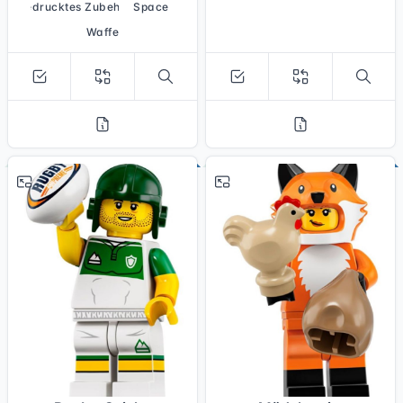
bedrucktes Zubehör
Space
Waffe
# 13
# 14