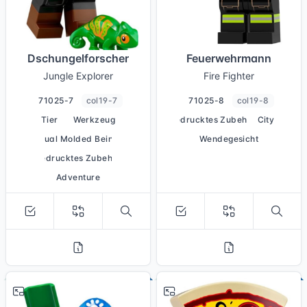
Dschungelforscher
Feuerwehrmann
Jungle Explorer
Fire Fighter
71025-7
col19-7
71025-8
col19-8
Tier
Werkzeug
bedrucktes Zubehör
City
Dual Molded Beine
Wendegesicht
bedrucktes Zubehör
Adventure
# 9
# 10