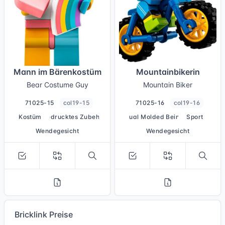
Mann im Bärenkostüm
Mountainbikerin
Bear Costume Guy
Mountain Biker
71025-15
col19-15
71025-16
col19-16
Kostüm
bedrucktes Zubehör
Dual Molded Beine
Sport
Wendegesicht
Wendegesicht
Bricklink Preise