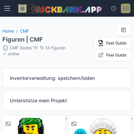
Home
CMF
Figuren | CMF
Feel Guide
CMF Series 19
16 Figuren
online
Feel Guide
Inventarverwaltung: speichern/laden
Unterstütze mein Projekt
# 1
# 2