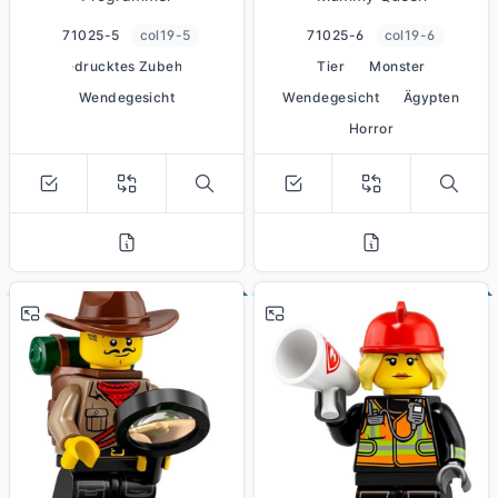
71025-5
col19-5
71025-6
col19-6
bedrucktes Zubehör
Tier
Monster
Wendegesicht
Wendegesicht
Ägypten
Horror
# 7
# 8