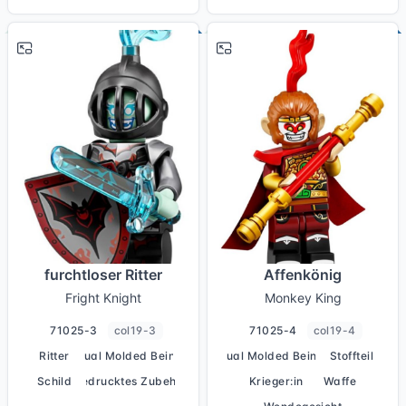
# 3
# 4
furchtloser Ritter
Affenkönig
Fright Knight
Monkey King
71025-3
col19-3
71025-4
col19-4
Ritter
Dual Molded Beine
Dual Molded Beine
Stoffteil
Schild
bedrucktes Zubehör
Krieger:in
Waffe