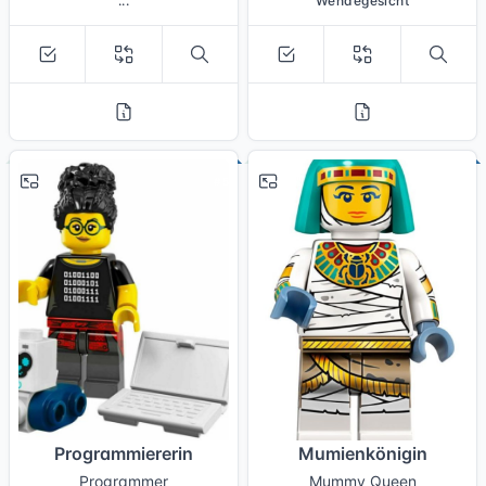
...
Wendegesicht
# 5
# 6
Programmiererin
Mumienkönigin
Programmer
Mummy Queen