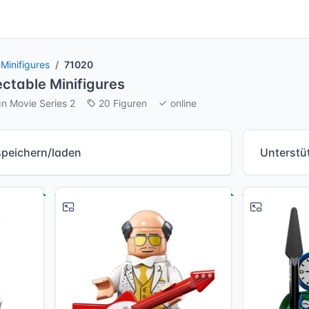
 Minifigures
71020
ectable Minifigures
 Movie Series 2
20 Figuren
online
speichern/laden
Unterstü
# 1
# 2