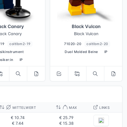
ack Canary
Black Vulcan
lack Canary
Black Vulcan
-19
coltlbm2-19
71020-20
coltlbm2-20
sikinstrument
Dual Molded Beine
IP
siker:in
IP
MITTELWERT
MAX
LINKS
€ 10.74
€ 25.79
€ 7.44
€ 15.38