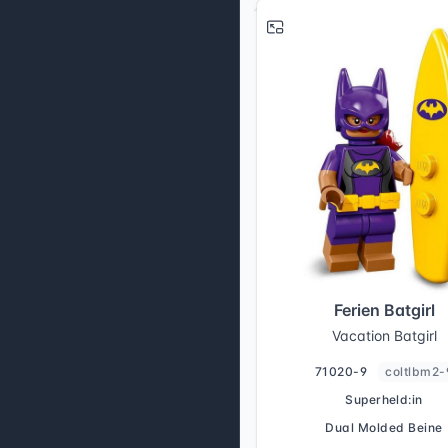
Ferien Batgirl
Vacation Batgirl
71020-9
coltlbm2-
Superheld:in
Dual Molded Beine