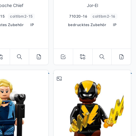
pache Chief
Jor-El
-15
coltlbm2-15
71020-16
coltlbm2-16
ktes Zubehör
IP
bedrucktes Zubehör
IP
# 19
# 20