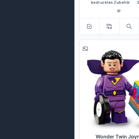
bedrucktes Zubehör
IP
Wonder Twin Jay