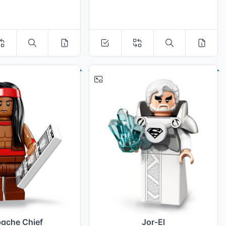
# 15
# 16
ache Chief
Jor-El