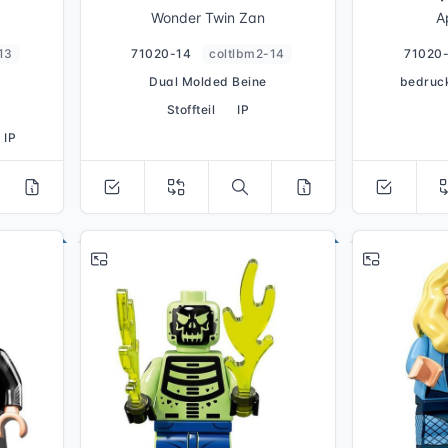
a
Wonder Twin Zan
A
13
71020-14
coltlbm2-14
71020
Dual Molded Beine
bedruc
Stoffteil
IP
IP
# 17
# 18