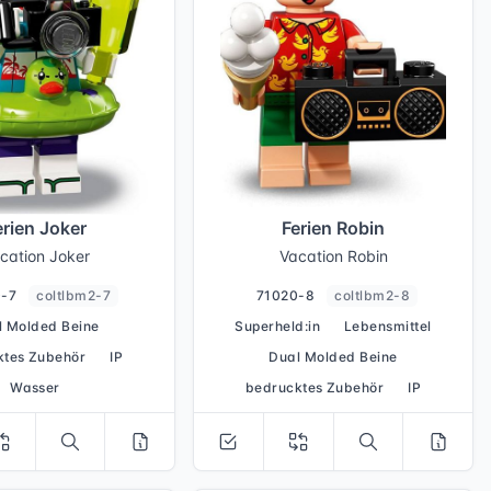
erien Joker
Ferien Robin
cation Joker
Vacation Robin
0-7
coltlbm2-7
71020-8
coltlbm2-8
l Molded Beine
Superheld:in
Lebensmittel
ktes Zubehör
IP
Dual Molded Beine
Wasser
bedrucktes Zubehör
IP