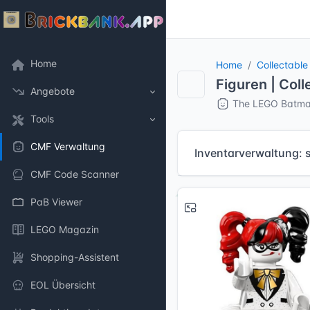
Home
Home
Collectable
Figuren | Coll
Angebote
The LEGO Batman
Tools
CMF Verwaltung
Inventarverwaltung: 
CMF Code Scanner
PaB Viewer
LEGO Magazin
Shopping-Assistent
EOL Übersicht