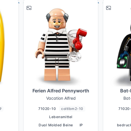
# 9
# 10
Ferien Alfred Pennyworth
Bat-
Vacation Alfred
Bat
9
71020-10
coltlbm2-10
71020
Lebensmittel
Dual Molded Beine
IP
bedruc