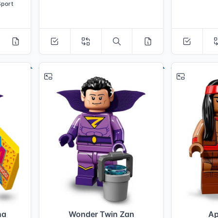
Sport
# 13
# 14
na
Wonder Twin Zan
Ap