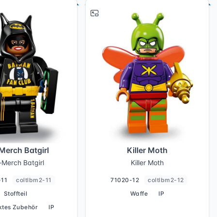
# 11
# 12
Merch Batgirl
Killer Moth
-Merch Batgirl
Killer Moth
-11
coltlbm2-11
71020-12
coltlbm2-12
Stoffteil
Waffe
IP
ktes Zubehör
IP