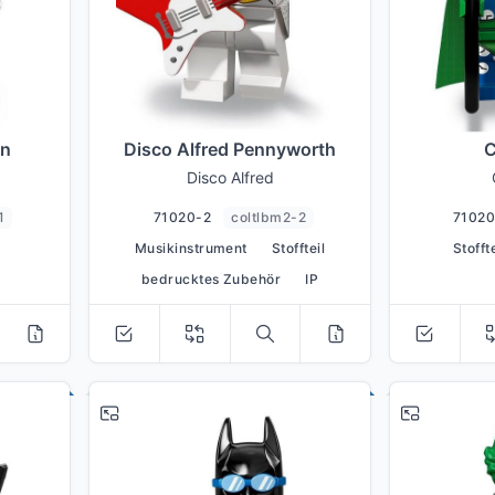
nn
Disco Alfred Pennyworth
C
Disco Alfred
1
71020-2
coltlbm2-2
7102
Musikinstrument
Stoffteil
Stoffte
bedrucktes Zubehör
IP
# 5
# 6