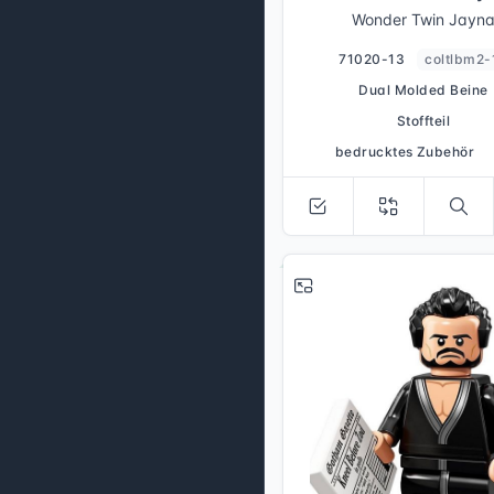
Wonder Twin Jayn
71020-13
coltlbm2-
Dual Molded Beine
Stoffteil
bedrucktes Zubehör