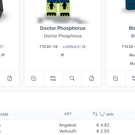
Doctor Phosphorus
Bl
Doctor Phosphorus
B
17
71020-18
coltlbm2-18
71020
IP
IP
Mu
Mu
ART
NAME
MIN
n
Angebot:
€ 4.82
n
Verkauft:
€ 2.50