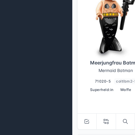
Meerjungfrau Bat
Mermaid Batman
71020-5
coltlbm2-
Superheld:in
Waffe