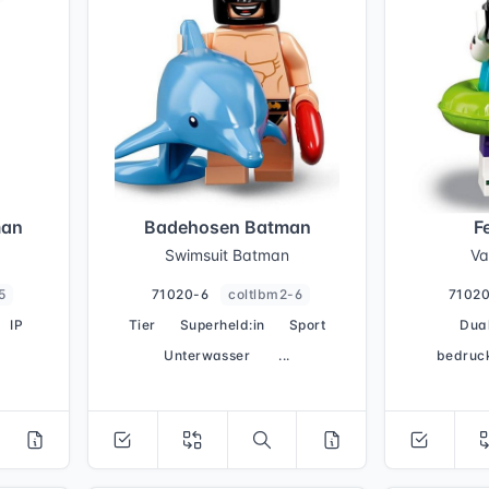
man
Badehosen Batman
F
Swimsuit Batman
Va
5
71020-6
coltlbm2-6
7102
IP
Tier
Superheld:in
Sport
Dua
Unterwasser
...
bedruc