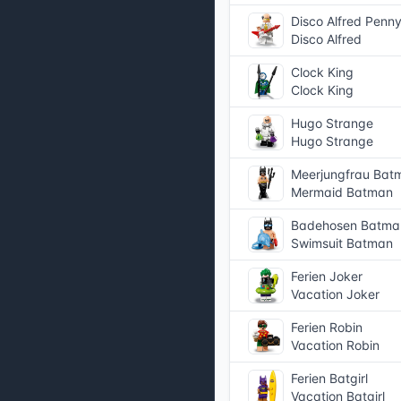
Disco Alfred Penn
Disco Alfred
Clock King
Clock King
Hugo Strange
Hugo Strange
Meerjungfrau Bat
Mermaid Batman
Badehosen Batma
Swimsuit Batman
Ferien Joker
Vacation Joker
Ferien Robin
Vacation Robin
Ferien Batgirl
Vacation Batgirl