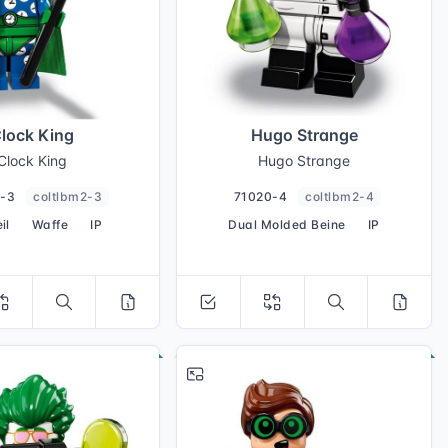
lock King
Hugo Strange
Clock King
Hugo Strange
0-3
coltlbm2-3
71020-4
coltlbm2-4
il
Waffe
IP
Dual Molded Beine
IP
# 7
# 8