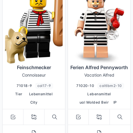
Feinschmecker
Ferien Alfred Pennyworth
Connoisseur
Vacation Alfred
71018-9
col17-9
71020-10
coltlbm2-10
Tier
Lebensmittel
Lebensmittel
City
Dual Molded Beine
IP