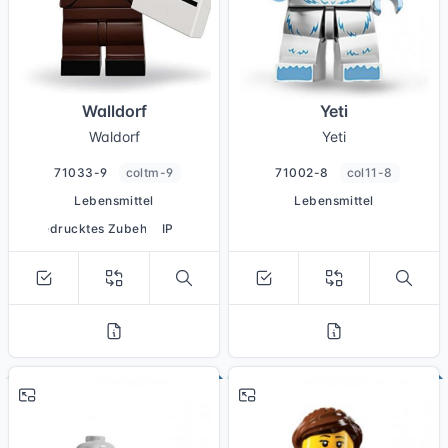
Walldorf
Yeti
Waldorf
Yeti
71033-9
coltm-9
71002-8
col11-8
Lebensmittel
Lebensmittel
bedrucktes Zubehör
IP
# 5
# 7