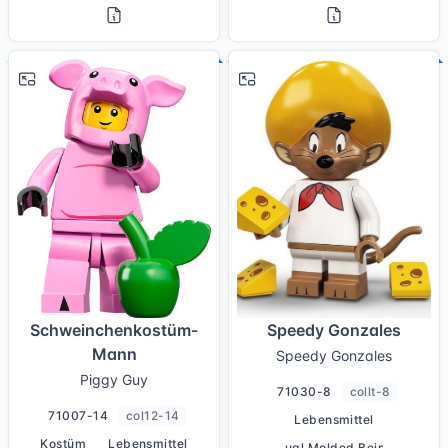
# 14
# 8
Schweinchenkostüm-
Speedy Gonzales
Mann
Speedy Gonzales
Piggy Guy
71030-8
collt-8
71007-14
col12-14
Lebensmittel
Kostüm
Lebensmittel
Dual Molded Beine