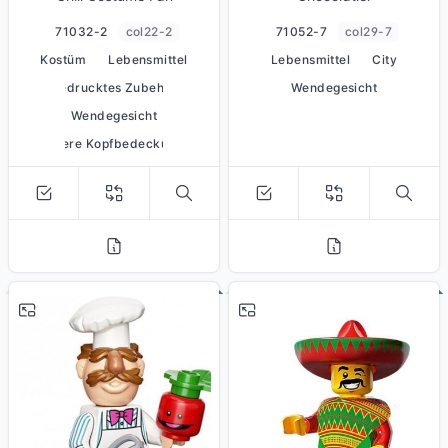
71032-2
col22-2
71052-7
col29-7
Kostüm
Lebensmittel
Lebensmittel
City
bedrucktes Zubehör
Wendegesicht
Wendegesicht
mehrere Kopfbedeckungen
# 11
# 12