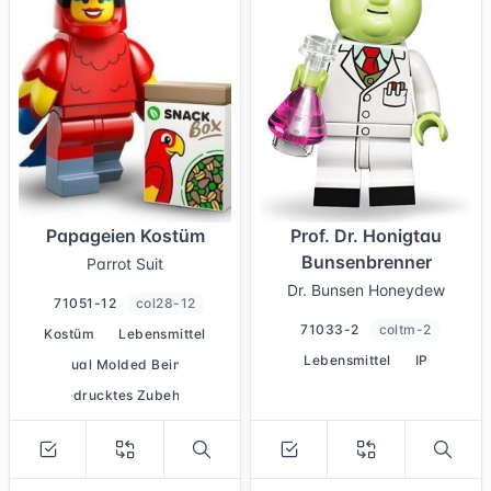
Papageien Kostüm
Prof. Dr. Honigtau
Bunsenbrenner
Parrot Suit
Dr. Bunsen Honeydew
71051-12
col28-12
71033-2
coltm-2
Kostüm
Lebensmittel
Lebensmittel
IP
Dual Molded Beine
bedrucktes Zubehör