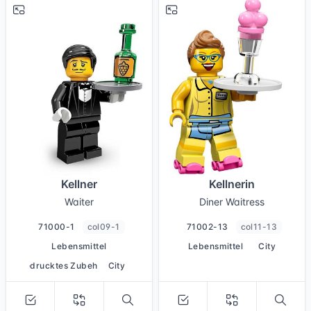
# 1
# 13
Kellner
Kellnerin
Waiter
Diner Waitress
71000-1
col09-1
71002-13
col11-13
Lebensmittel
Lebensmittel
City
bedrucktes Zubehör
City