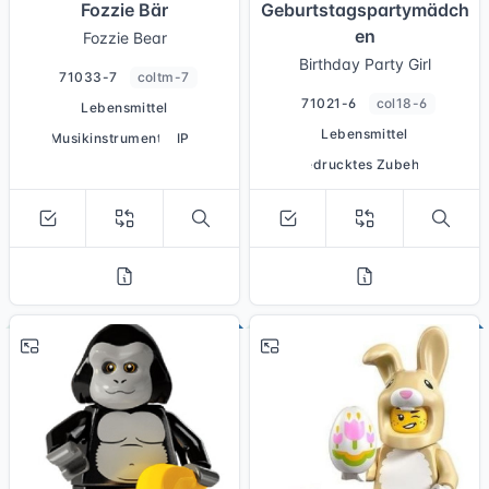
Fozzie Bär
Geburtstagspartymädch
en
Fozzie Bear
Birthday Party Girl
71033-7
coltm-7
71021-6
col18-6
Lebensmittel
Lebensmittel
Musikinstrument
IP
bedrucktes Zubehör
# 12
# 10