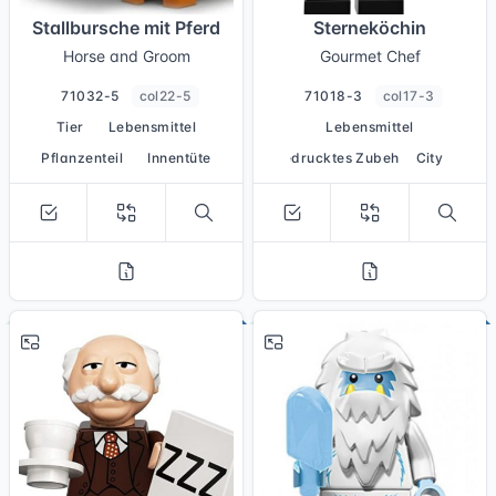
Stallbursche mit Pferd
Sterneköchin
Horse and Groom
Gourmet Chef
71032-5
col22-5
71018-3
col17-3
Tier
Lebensmittel
Lebensmittel
Pflanzenteil
Innentüte
bedrucktes Zubehör
City
# 9
# 8