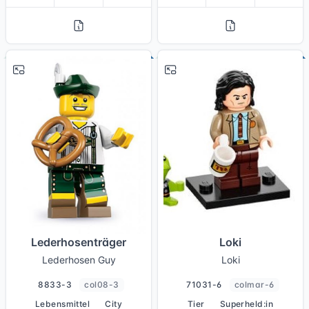
# 3
# 6
Lederhosenträger
Loki
Lederhosen Guy
Loki
8833-3
col08-3
71031-6
colmar-6
Lebensmittel
City
Tier
Superheld:in