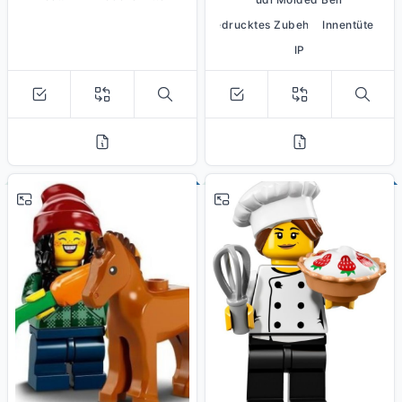
bedrucktes Zubehör
Innentüte
IP
# 5
# 3