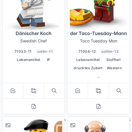
Dänischer Koch
der Taco-Tuesday-Mann
Swedish Chef
Taco Tuesday Man
71033-11
coltm-11
71004-12
coltlm-12
Lebensmittel
IP
Lebensmittel
Stoffteil
bedrucktes Zubehör
Western
...
# 9
# 10