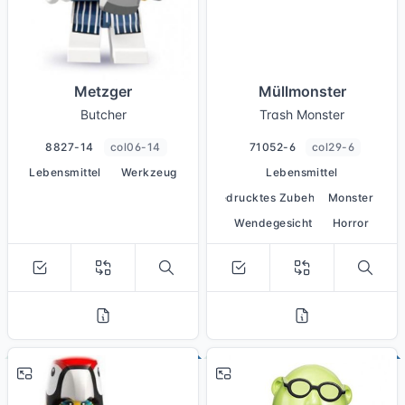
Metzger
Müllmonster
Butcher
Trash Monster
8827-14
col06-14
71052-6
col29-6
Lebensmittel
Werkzeug
Lebensmittel
bedrucktes Zubehör
Monster
Wendegesicht
Horror
# 12
# 2