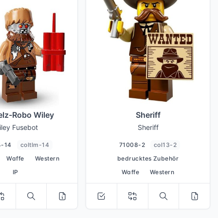
lz-Robo Wiley
Sheriff
iley Fusebot
Sheriff
4-14
coltlm-14
71008-2
col13-2
Waffe
Western
bedrucktes Zubehör
IP
Waffe
Western