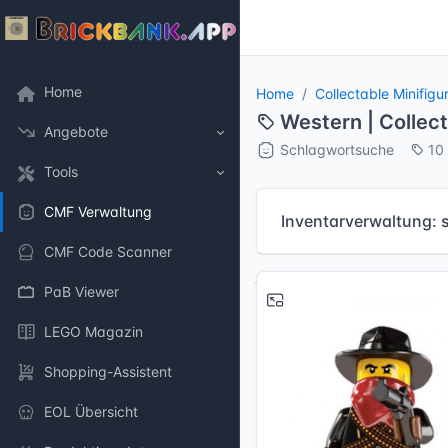
Home
Home
Collectable Minifigu
Western | Collect
Angebote
Schlagwortsuche
10
Tools
CMF Verwaltung
Inventarverwaltung: 
CMF Code Scanner
PaB Viewer
LEGO Magazin
Shopping-Assistent
EOL Übersicht