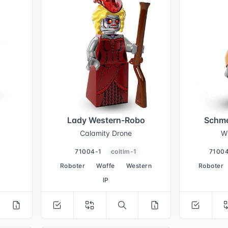
Lady Western-Robo
Schme
Calamity Drone
W
71004-1
coltlm-1
7100
Roboter
Waffe
Western
Roboter
IP