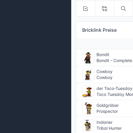
Bricklink Preise
Bandit
Bandit - Complete
Cowboy
Cowboy
der Taco-Tuesda
Taco Tuesday Ma
Goldgräber
Prospector
Indianer
Tribal Hunter