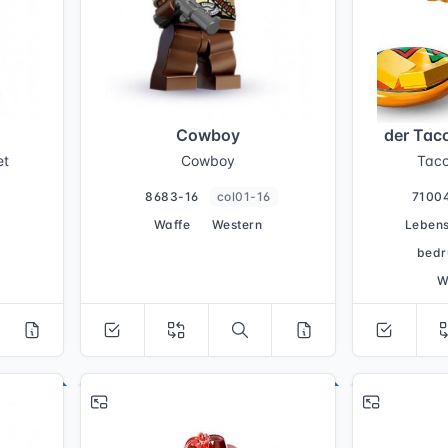
Cowboy
der Tac
et
Cowboy
Tac
8683-16
col01-16
7100
Waffe
Western
Lebens
bedr
W
# 1
# 1