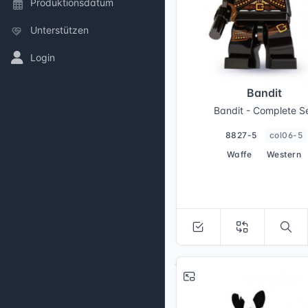
Produktionsdatum
Unterstützen
Login
Bandit
Bandit - Complete S
8827-5
col06-5
Waffe
Western