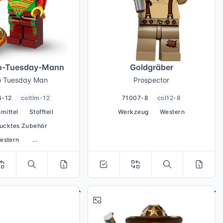
o-Tuesday-Mann
Goldgräber
o Tuesday Man
Prospector
4-12
coltlm-12
71007-8
col12-8
mittel
Stoffteil
Werkzeug
Western
ucktes Zubehör
estern
...
# 14
# 2