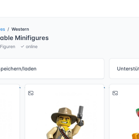
res
Western
able Minifigures
 Figuren
online
speichern/laden
Unterstü
# 5
# 16