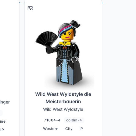
# 11
# 4
Wild West Wyldstyle die
Meisterbauerin
inger
Wild West Wyldstyle
1
71004-4
coltlm-4
ine
Western
City
IP
IP