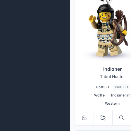
Indianer
Tribal Hunter
8683-1
col01-1
Waffe
Indianer:in
Western