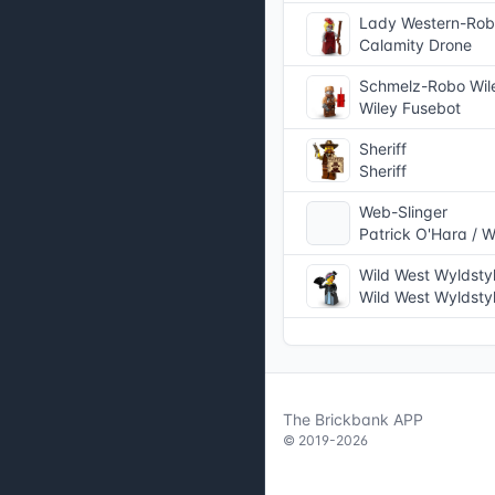
Lady Western-Ro
Calamity Drone
Schmelz-Robo Wil
Wiley Fusebot
Sheriff
Sheriff
Web-Slinger
Patrick O'Hara / W
Wild West Wyldstyl
Wild West Wyldsty
The Brickbank APP
© 2019-2026